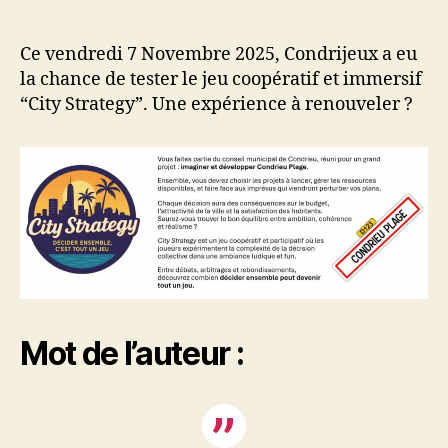
Soirée
“City
Strategy
Ce vendredi 7 Novembre 2025, Condrijeux a eu
–
la chance de tester le jeu coopératif et immersif
Condrieu
“City Strategy”. Une expérience à renouveler ?
Plage”
Mot de l’auteur :