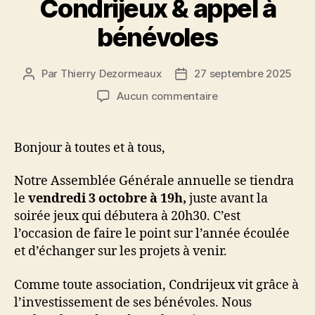
Condrijeux & appel à
bénévoles
Par
Thierry Dezormeaux
27 septembre 2025
Auteur
Date
de
de
sur
Aucun commentaire
l’article
l’article
Assemblée
Générale
Condrijeux
Bonjour à toutes et à tous,
&
appel
Notre Assemblée Générale annuelle se tiendra
à
le
vendredi 3 octobre à 19h,
juste avant la
bénévoles
soirée jeux qui débutera à 20h30. C’est
l’occasion de faire le point sur l’année écoulée
et d’échanger sur les projets à venir.
Comme toute association, Condrijeux vit grâce à
l’investissement de ses bénévoles. Nous