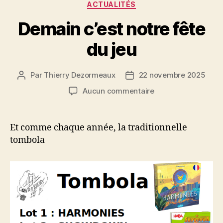
Catégories
ACTUALITÉS
Demain c’est notre fête
du jeu
Par
Thierry Dezormeaux
22 novembre 2025
Auteur
Date
de
de
sur
Aucun commentaire
l’article
l’article
Demain
c’est
notre
Et comme chaque année, la traditionnelle
fête
tombola
du
jeu