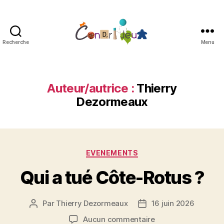
Recherche
Menu
Condri'jeux
Auteur/autrice :
Thierry
Dezormeaux
Catégories
EVENEMENTS
Qui a tué Côte-Rotus ?
Par
Thierry Dezormeaux
16 juin 2026
Auteur
Date
de
de
sur
Aucun commentaire