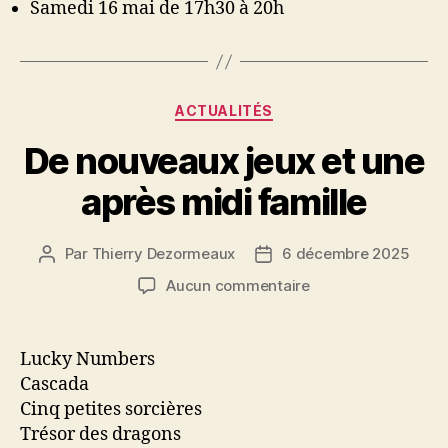
Samedi 16 mai de 17h30 à 20h
Catégories
ACTUALITÉS
De nouveaux jeux et une
après midi famille
Par
Thierry Dezormeaux
6 décembre 2025
Auteur
Date
de
de
sur
Aucun commentaire
l’article
l’article
De
nouveaux
jeux
Lucky Numbers
et
Cascada
une
Cinq petites sorcières
après
Trésor des dragons
midi