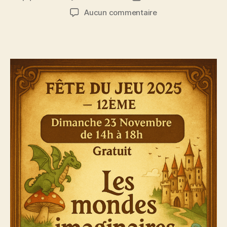
de
de
sur
Aucun commentaire
l’article
l’article
Fête
du
jeu
2025
–
23
Novembre