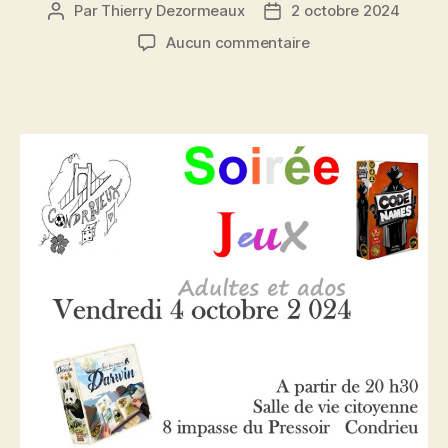
Par
Thierry Dezormeaux
2 octobre 2024
Auteur
Date
de
de
sur
Aucun commentaire
l’article
l’article
Soirée
jeux
vendredi
4
octobre
2024
–
20h30