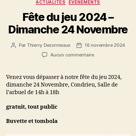
Catégories
ACTUALITÉS
EVENEMENTS
Fête du jeu 2024 –
Dimanche 24 Novembre
Par
Thierry Dezormeaux
16 novembre 2024
Auteur
Date
de
de
sur
Aucun commentaire
l’article
l’article
Fête
du
jeu
Venez vous dépasser à notre fête du jeu 2024,
2024
dimanche 24 Novembre, Condrieu, Salle de
–
l’arbuel de 14h à 18h
Dimanche
24
gratuit, tout public
Novembre
Buvette et tombola