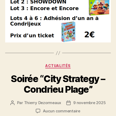
Catégories
ACTUALITÉS
Soirée “City Strategy –
Condrieu Plage”
Par
Thierry Dezormeaux
9 novembre 2025
Auteur
Date
de
de
sur
Aucun commentaire
l’article
l’article