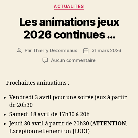
Catégories
ACTUALITÉS
Les animations jeux
2026 continues …
Par
Thierry Dezormeaux
31 mars 2026
Auteur
Date
de
de
sur
Aucun commentaire
l’article
l’article
Les
animations
jeux
Prochaines animations :
2026
continues
Vendredi 3 avril pour une soirée jeux à partir
…
de 20h30
Samedi 18 avril de 17h30 à 20h
Jeudi 30 avril à partir de 20h30 (
ATTENTION
,
Exceptionnellement un JEUDI)