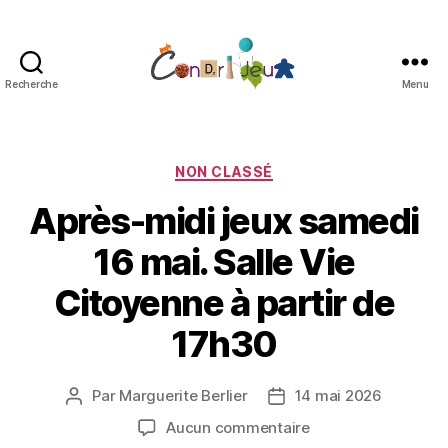
Recherche
Menu
Condri'jeux
Catégories
NON CLASSÉ
Après-midi jeux samedi
16 mai. Salle Vie
Citoyenne à partir de
17h30
Par
Marguerite Berlier
14 mai 2026
Auteur
Date
de
de
sur
Aucun commentaire
l’article
l’article