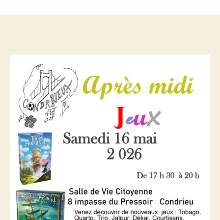
Après-
midi
jeux
samedi
16
mai.
Salle
Vie
Citoyenne
à
partir
de
17h30