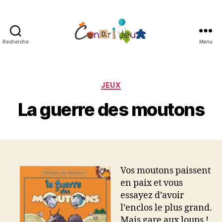
Recherche
Menu
Condri'jeux
Catégories
JEUX
La guerre des moutons
Vos moutons paissent
en paix et vous
essayez d’avoir
l’enclos le plus grand.
Mais gare aux loups !