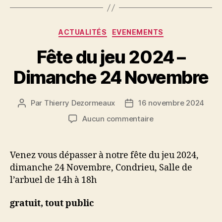
Catégories
ACTUALITÉS
EVENEMENTS
Fête du jeu 2024 –
Dimanche 24 Novembre
Par
Thierry Dezormeaux
16 novembre 2024
Auteur
Date
de
de
sur
Aucun commentaire
l’article
l’article
Fête
du
jeu
Venez vous dépasser à notre fête du jeu 2024,
2024
dimanche 24 Novembre, Condrieu, Salle de
–
l’arbuel de 14h à 18h
Dimanche
24
gratuit, tout public
Novembre