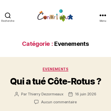
Recherche
Menu
Condri'jeux
Catégorie :
Evenements
Catégories
EVENEMENTS
Qui a tué Côte-Rotus ?
Par
Thierry Dezormeaux
16 juin 2026
Auteur
Date
de
de
sur
Aucun commentaire
l’article
l’article
Qui