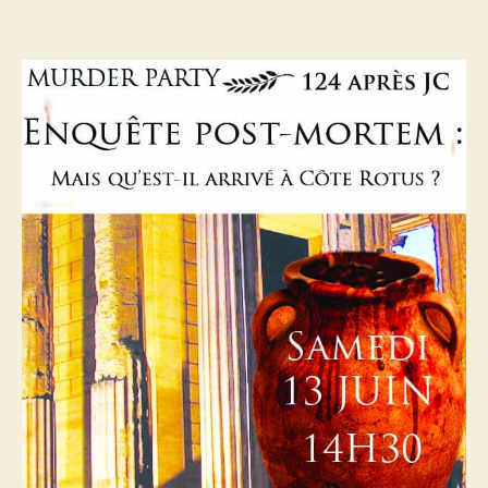
a
tué
Côte-
Rotus
?