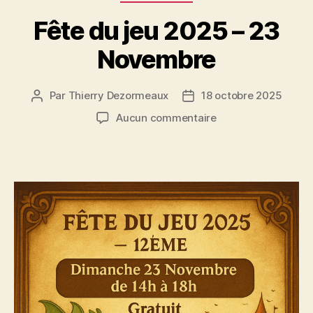
Fête du jeu 2025 – 23
Novembre
Par
Thierry Dezormeaux
18 octobre 2025
Auteur
Date
de
de
sur
Aucun commentaire
l’article
l’article
Fête
du
jeu
2025
–
23
Novembre