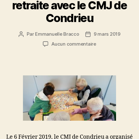
retraite avec le CMJ de
Condrieu
Par
Emmanuelle Bracco
9 mars 2019
Auteur
Date
de
de
sur
Aucun commentaire
l’article
l’article
Jeux
à
la
maison
de
retraite
avec
le
CMJ
de
Condrieu
Le 6 Février 2019, le CMJ de Condrieu a organisé