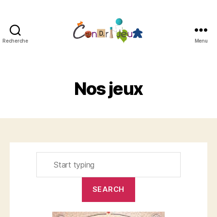
Recherche
Menu
Condri'jeux
Nos jeux