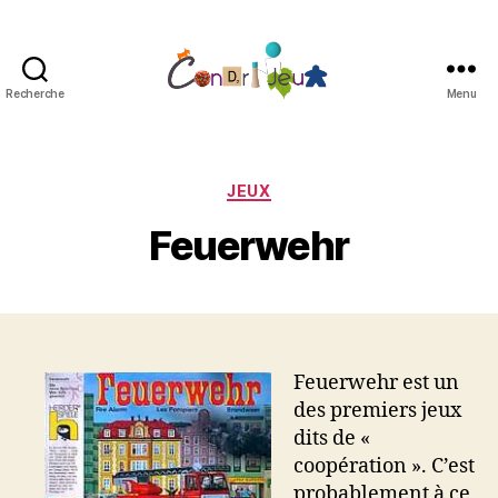
Recherche
Menu
Condri'jeux
Catégories
JEUX
Feuerwehr
Feuerwehr est un
des premiers jeux
dits de «
coopération ». C’est
probablement à ce