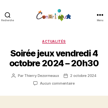
Recherche
Menu
Condri'jeux
Catégories
ACTUALITÉS
Soirée jeux vendredi 4
octobre 2024 – 20h30
Par
Thierry Dezormeaux
2 octobre 2024
Auteur
Date
de
de
sur
Aucun commentaire
l’article
l’article
Soirée
jeux
vendredi
4