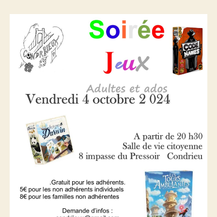
octobre
2024
–
20h30