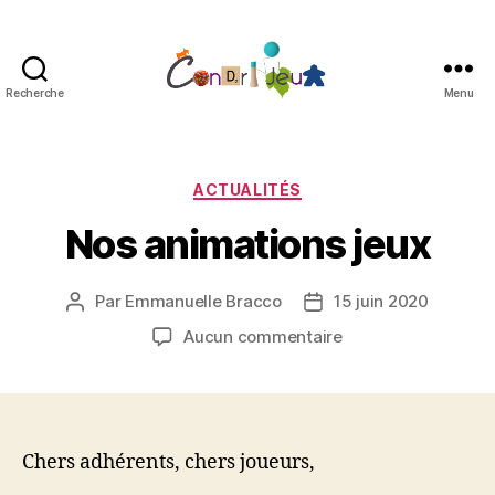
Recherche
Menu
Condri'jeux
Catégories
ACTUALITÉS
Nos animations jeux
Par
Emmanuelle Bracco
15 juin 2020
Auteur
Date
de
de
sur
Aucun commentaire
l’article
l’article
Nos
animations
jeux
Chers adhérents, chers joueurs,