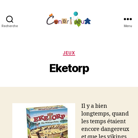
Recherche
Menu
Condri'jeux
Catégories
JEUX
Eketorp
Il y a bien
longtemps, quand
les temps étaient
encore dangereux
et que les vikings