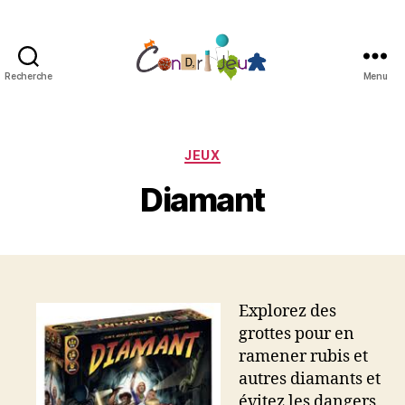
Recherche
Menu
Condri'jeux
Catégories
JEUX
Diamant
Explorez des
grottes pour en
ramener rubis et
autres diamants et
évitez les dangers