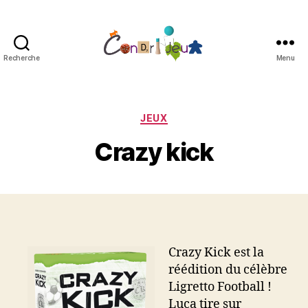
Recherche
Menu
Condri'jeux
Catégories
JEUX
Crazy kick
Crazy Kick est la
réédition du célèbre
Ligretto Football !
Luca tire sur