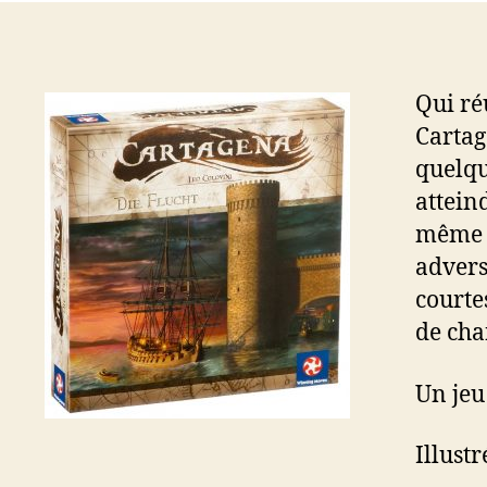
Qui ré
Cartag
quelqu
attein
même ob
advers
courte
de cha
Un jeu
Illust