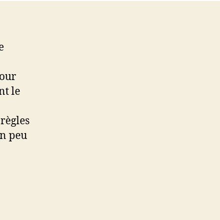
e
pour
nt le
règles
un peu