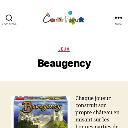
Recherche
Menu
Condri'jeux
Catégories
JEUX
Beaugency
Chaque joueur
construit son
propre château en
misant sur les
bonnes parties de