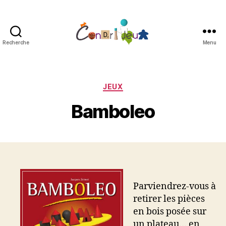
Recherche
Menu
Condri'jeux
Catégories
JEUX
Bamboleo
Parviendrez-vous à
retirer les pièces
en bois posée sur
un plateau… en