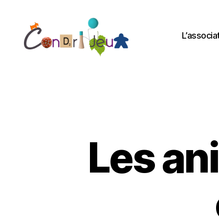
L’associa
Condri'jeux
Les an