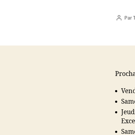
Par
Auteur
de
l’article
Procha
Vend
Same
Jeud
Exce
Same