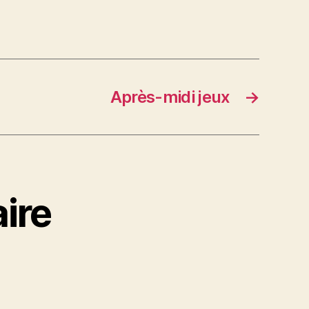
Après-midi jeux
→
ire