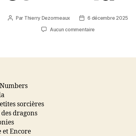
Par
Thierry Dezormeaux
6 décembre 2025
Auteur
Date
de
de
sur
Aucun commentaire
l’article
l’article
De
nouveaux
jeux
et
une
après
midi
 Numbers
famille
da
etites sorcières
 des dragons
nies
 et Encore