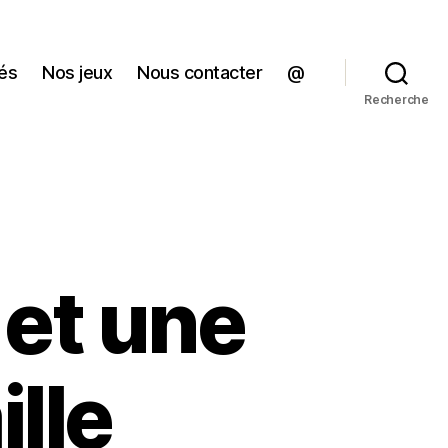
tés
Nos jeux
Nous contacter
@
Recherche
et une
lle