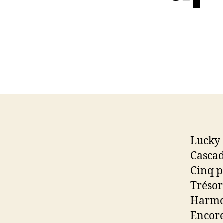
Lucky
Casca
Cinq p
Trésor
Harmo
Encore