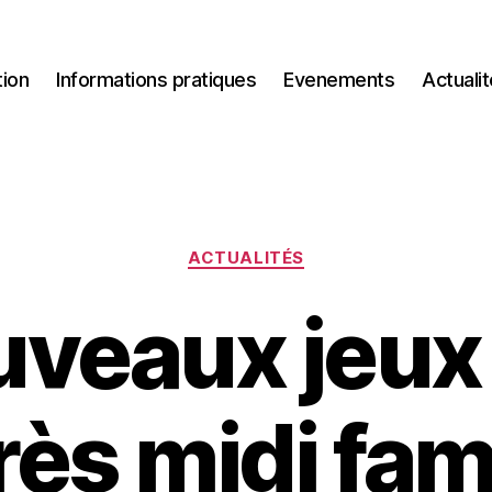
tion
Informations pratiques
Evenements
Actuali
Catégories
ACTUALITÉS
veaux jeux 
rès midi fami