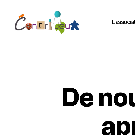
L’associa
Condri'jeux
De nou
ap